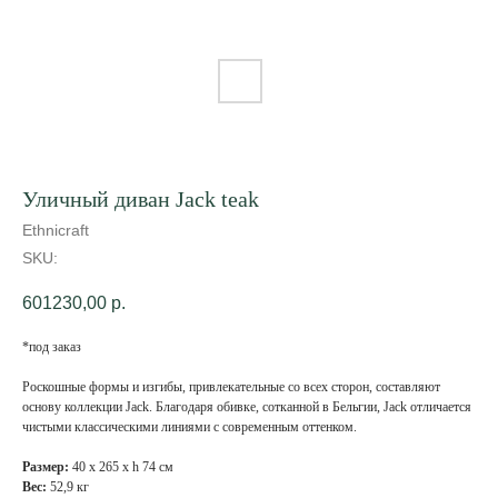
Уличный диван Jack teak
Ethnicraft
SKU:
601230,00
р.
*под заказ
Роскошные формы и изгибы, привлекательные со всех сторон, составляют
основу коллекции Jack. Благодаря обивке, сотканной в Бельгии, Jack отличается
чистыми классическими линиями с современным оттенком.
Размер:
40 х 265 х h 74 см
Вес:
52,9 кг