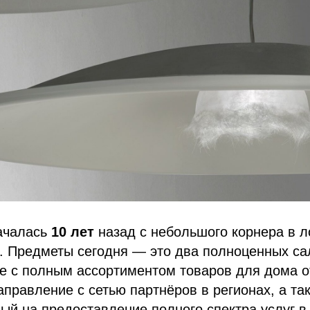
ачалась
10 лет
назад с небольшого корнера в 
. Предметы сегодня — это два полноценных са
е с полным ассортиментом товаров для дома о
направление с сетью партнёров в регионах, а та
ый на предоставление полного спектра услуг в