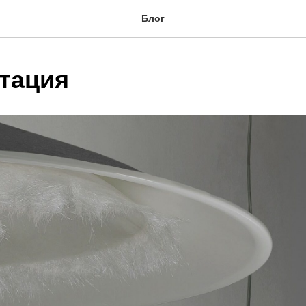
Блог
тация