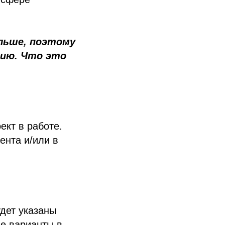
альше, поэтому
цию. Что это
ект в работе.
ента и/или в
дет указаны
ые варианты в