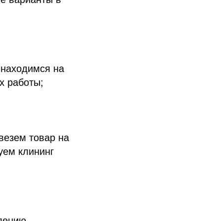
 находимся на
х работы;
везем товар на
уем клининг
лению.