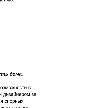
сть дома.
возможности в
и дизайнером за
ия спорных
клиента перед