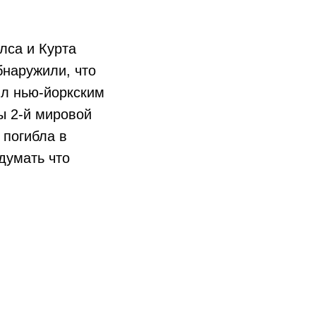
лса и Курта
бнаружили, что
ыл нью-йоркским
ы 2-й мировой
 погибла в
думать что