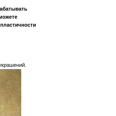
рабатывать
 можете
о пластичности
украшений.