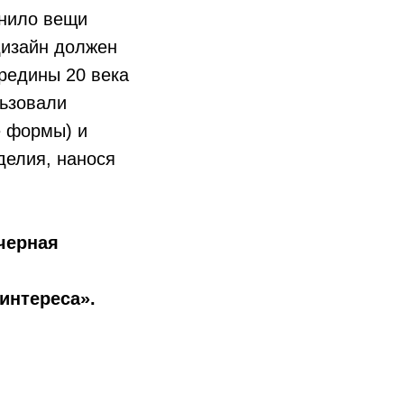
енило вещи
дизайн должен
редины 20 века
льзовали
 формы) и
делия, нанося
 черная
интереса».