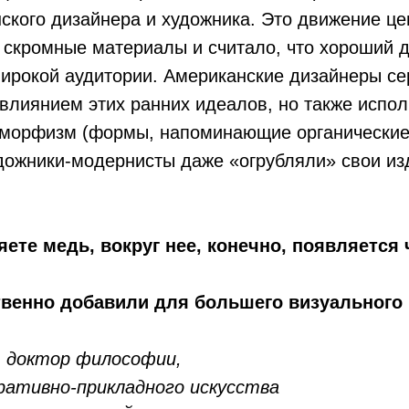
ского дизайнера и художника. Это движение ц
 скромные материалы и считало, что хороший 
ирокой аудитории. Американские дизайнеры се
влиянием этих ранних идеалов, но также испо
оморфизм (формы, напоминающие органические
дожники-модернисты даже «огрубляли» свои из
яете медь, вокруг нее, конечно, появляется
твенно добавили для большего визуального 
, доктор философии,
ративно-прикладного искусства