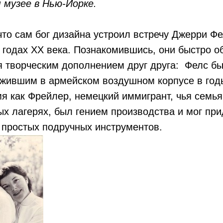
 музее в Нью-Йорке.
что сам бог дизайна устроил встречу Джерри Фе
 годах ХХ века. Познакомившись, они быстро о
я творческим дополнением друг друга: Фелс б
ужившим в армейском воздушном корпусе в год
мя как Фрейлер, немецкий иммигрант, чья семья
х лагерях, был гением производства и мог при
 простых подручных инструментов.