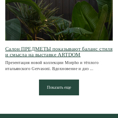
Будьте в курсе всех новинок
и спец. предложений
Салон ПРЕДМЕТЫ показывают баланс стиля
и смысла на выставке ARTDOM
Подписаться
Презентация новой коллекции Morpho и тёплого
итальянского Gervasoni. Вдохновение и диз ...
Показать еще