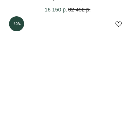
16 150
р.
32 452
р.
-60%