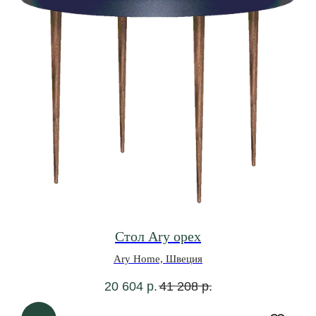
Стол Ary орех
Ary Home, Швеция
20 604
р.
41 208
р.