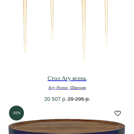
Стол Ary ясень
Ary Home, Швеция
20 507
р.
29 295
р.
-50%