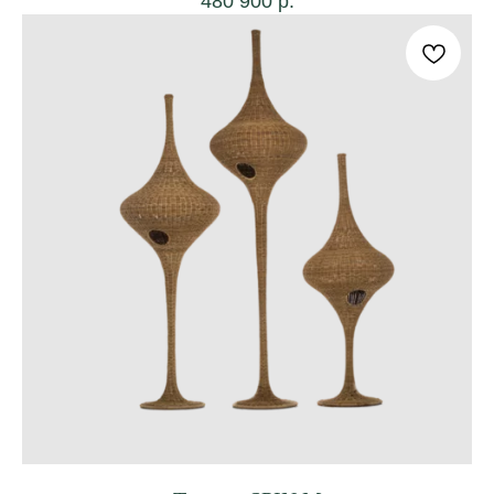
480 900
р.