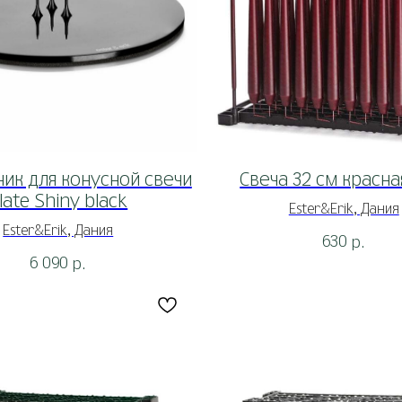
ик для конусной свечи
Свеча 32 см красна
late Shiny black
Ester&Erik, Дания
Ester&Erik, Дания
630
р.
6 090
р.