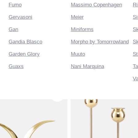
vasoni
Meier
Sirius
n
Miniforms
Skultuna
dia Blasco
Morpho by Tomorrowland
Sklo Studio
Скульптуры
Подносы
Зеркала
Настенный декор
den Glory
Muuto
String Furniture
ессуары для кухни
Аксессуары для ванны
Украшения
axs
Nani Marquina
Takayaka
Vanessa Mitrani