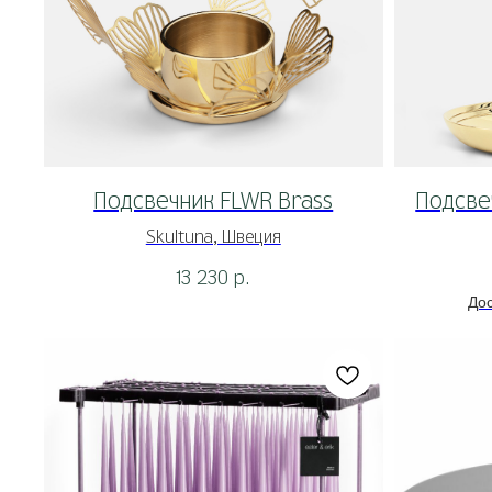
Подсвечник FLWR Brass
Подсвеч
Skultuna, Швеция
13 230
р.