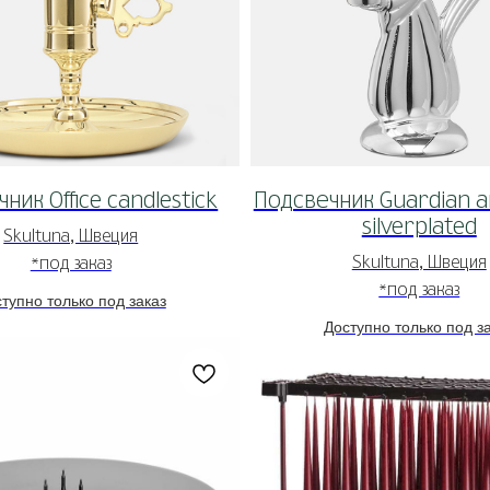
ник Office candlestick
Подсвечник Guardian an
silverplated
Skultuna, Швеция
Skultuna, Швеция
*под заказ
*под заказ