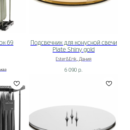
ок 69
Подсвечник для конусной свечи
Plate Shiny gold
Ester&Erik, Дания
6 090
р.