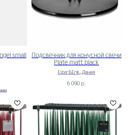
gel small
Подсвечник для конусной свечи
Plate matt black
Ester&Erik, Дания
6 090
р.