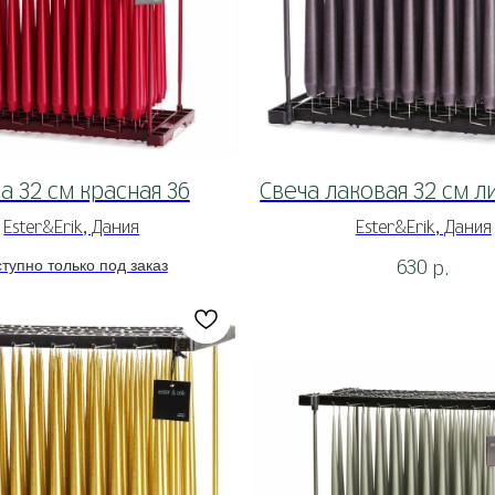
а 32 см красная 36
Свеча лаковая 32 см л
Ester&Erik, Дания
Ester&Erik, Дания
630
р.