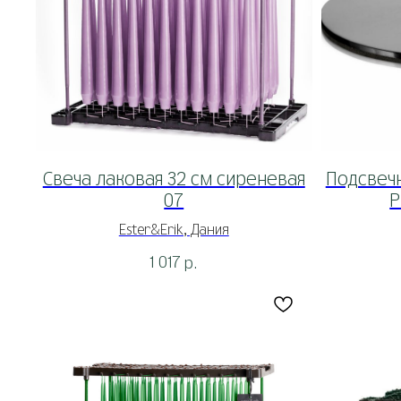
Свеча лаковая 32 см сиреневая
Подсвечн
07
P
Ester&Erik, Дания
1 017
р.