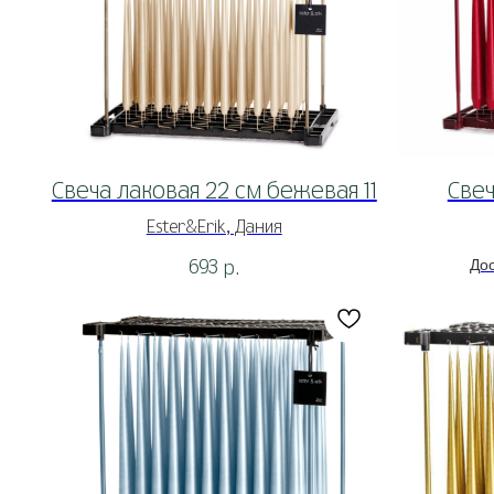
Свеча лаковая 22 см бежевая 11
Свеч
Ester&Erik, Дания
693
р.