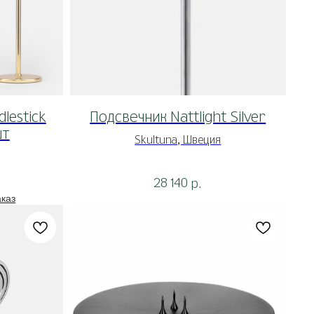
dlestick
Подсвечник Nattlight Silver
шт
Skultuna, Швеция
28 140
р.