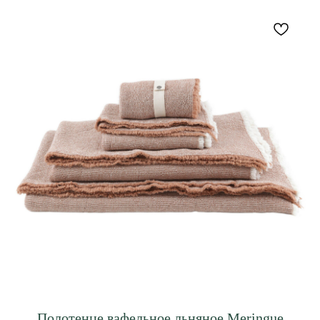
Полотенце вафельное льняное Meringue