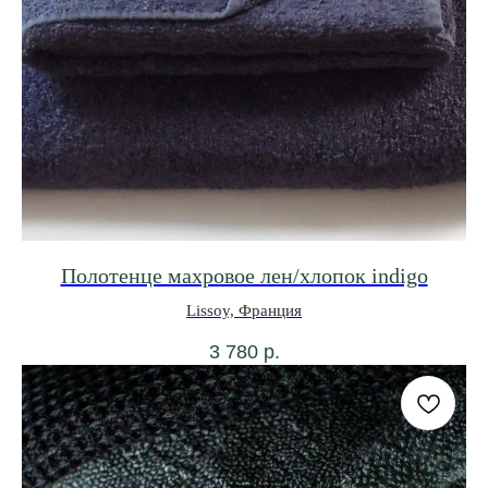
Полотенце махровое лен/хлопок indigo
+7 962 346-5866
Lissoy, Франция
3 780
р.
Будьте в курсе всех новинок
и спец. предложений