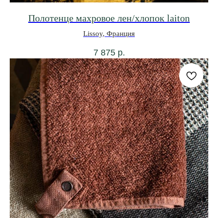
Полотенце махровое лен/хлопок laiton
Lissoy, Франция
7 875
р.