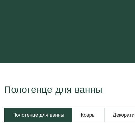
Полотенце для ванны
Полотенце для ванны
Ковры
Декоративные подушки
П