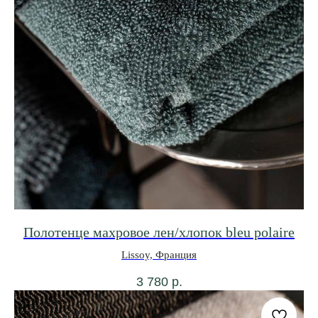
Подписаться
Полотенце махровое лен/хлопок bleu polaire
Lissoy, Франция
Политика конфиденциальности
3 780
р.
Публичный договор оферты
© 2021-2026 Салон мебели и декора «Предметы»