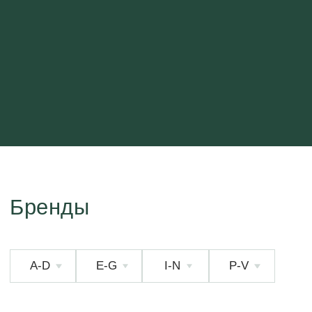
Бренды
A-D
E-G
I-N
P-V