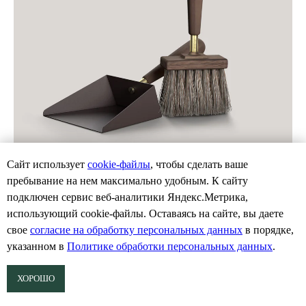
Сайт использует
cookie-файлы
, чтобы сделать ваше
пребывание на нем максимально удобным. К cайту
подключен сервис веб-аналитики Яндекс.Метрика,
Совок и щетка Emma для камина в
использующий cookie-файлы. Оставаясь на сайте, вы даете
ассортименте
свое
согласие на обработку персональных данных
в порядке,
Eldvarm, Швеция
указанном в
Политике обработки персональных данных
.
*под заказ
ХОРОШО
29 295
р.
+7 962 346-5866