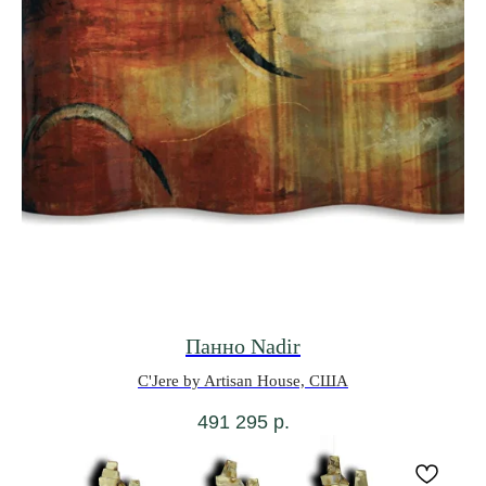
Панно Nadir
C'Jere by Artisan House, США
491 295
р.