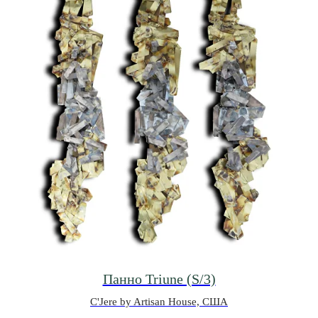
Панно Triune (S/3)
C'Jere by Artisan House, США