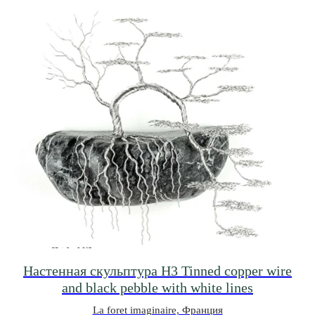
Настенная скульптура H3 Tinned copper wire
and black pebble with white lines
La foret imaginaire, Франция