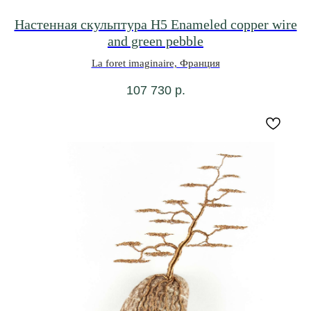
Настенная скульптура H5 Enameled copper wire
and green pebble
La foret imaginaire, Франция
107 730
р.
+7 962 346-5866
Будьте в курсе всех новинок