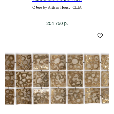
C'Jere by Artisan House, США
204 750
р.