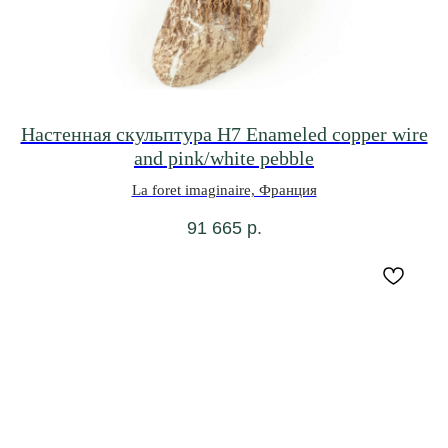
и спец. предложений
Подписаться
Настенная скульптура H7 Enameled copper wire
and pink/white pebble
La foret imaginaire, Франция
91 665
р.
Политика конфиденциальности
Публичный договор оферты