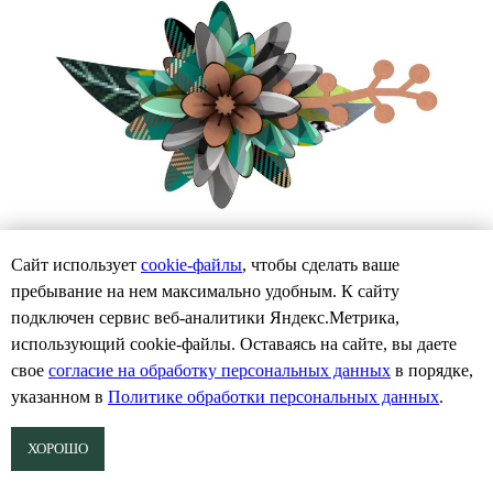
Сайт использует
cookie-файлы
, чтобы сделать ваше
пребывание на нем максимально удобным. К cайту
подключен сервис веб-аналитики Яндекс.Метрика,
использующий cookie-файлы. Оставаясь на сайте, вы даете
Цветок Rhapsody in blue
свое
согласие на обработку персональных данных
в порядке,
указанном в
Политике обработки персональных данных
.
Miho, Италия
3 360
р.
5 040
р.
ХОРОШО