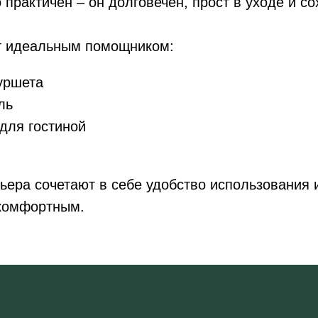
практичен – он долговечен, прост в уходе и с
ет идеальным помощником:
ор
Улица
Идеи для подарков
Outlet
Бренды
уршета
ль
 для гостиной
Сотрудничество
Связаться
Покупателям
Позвонить
ера сочетают в себе удобство использования и
Дизайнерам
Написать на e-mail
B2B
 комфортным.