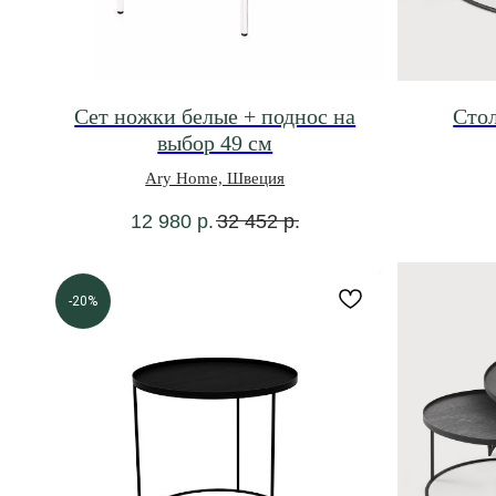
Сет ножки белые + поднос на
Сто
выбор 49 см
Ary Home, Швеция
12 980
р.
32 452
р.
-20%