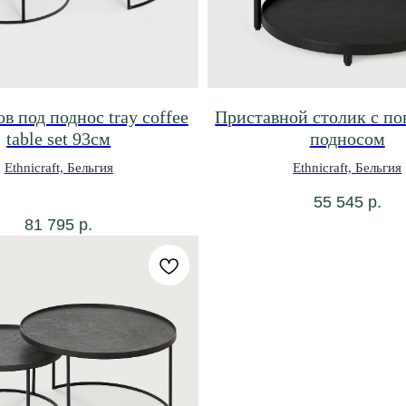
в под поднос tray coffee
Приставной столик с п
table set 93см
подносом
Ethnicraft, Бельгия
Ethnicraft, Бельгия
55 545
р.
81 795
р.