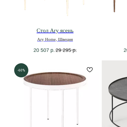
Стол Ary ясень
Ary Home, Швеция
20 507
р.
29 295
р.
2
-60%