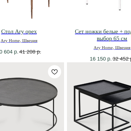
Стол Ary орех
Сет ножки белые + по
выбор 65 см
Ary Home, Швеция
Ary Home, Швеция
0 604
р.
41 208
р.
16 150
р.
32 452