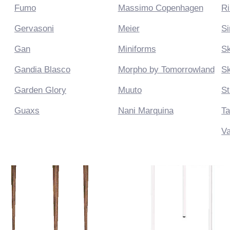
vasoni
Meier
Sirius
n
Miniforms
Skultuna
dia Blasco
Morpho by Tomorrowland
Sklo Studio
Приставные
Консоли
den Glory
Muuto
String Furniture
axs
Nani Marquina
Takayaka
Vanessa Mitrani
-50%