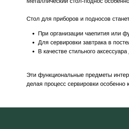
Металлический стол-поднос особенно 
Стол для приборов и подносов стан
Мебель
Свет
Текстиль
Дек
При организации чаепития или ф
Для сервировки завтрака в посте
В качестве стильного аксессуара
Предметы
Покупателям
О нас
Как заказать
Эти функциональные предметы интерь
Блог
Оплата
Мероприятия
Доставка
делая процесс сервировки особенно
Дубай
Условия возврата
Реквизиты
Подарочный сертификат