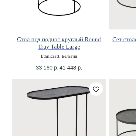
Стол под поднос круглый Round
Сет столо
Tray Table Large
Ethnicraft, Бельгия
33 160
р.
41 448
р.