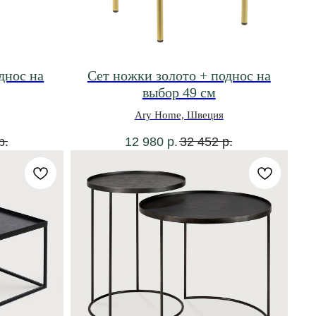
днос на
Сет ножки золото + поднос на
выбор 49 см
Ary Home, Швеция
р.
12 980
р.
32 452
р.