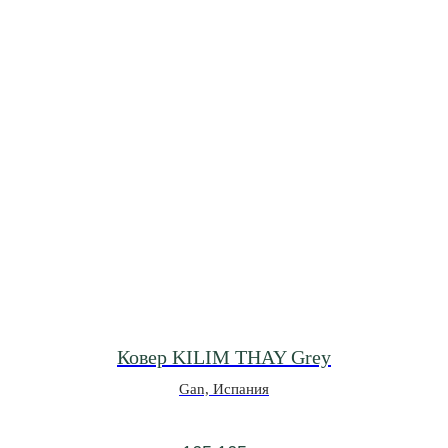
Ковер KILIM THAY Grey
0
0
ВИШЛИСТ
КАТАЛОГ
МЕНЮ
КОРЗИНА
Gan, Испания