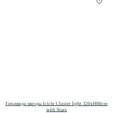
Гирлянда звезды Icicle Cluster light 320xH80cm
with Stars