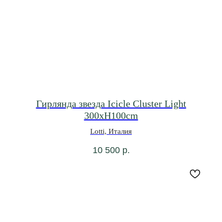
Гирлянда звезда Icicle Cluster Light
300xH100cm
Lotti, Италия
10 500
р.