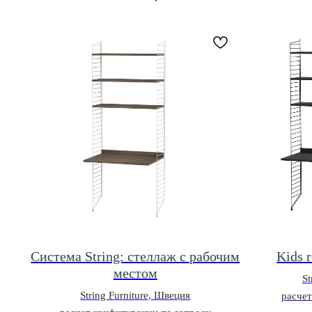
Система String: стеллаж с рабочим
Kids 
местом
St
String Furniture, Швеция
расчет