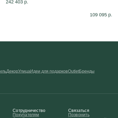
242 403
р.
ор
Улица
Идеи для подарков
Outlet
Бренды
109 095
р.
Сотрудничество
Связаться
Покупателям
Позвонить
Дизайнерам
Написать на e-mail
B2B