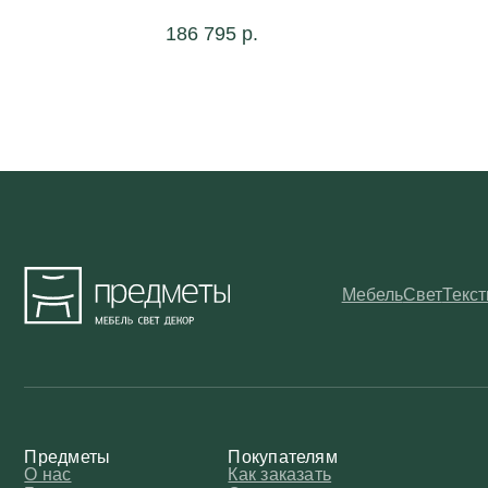
186 795
р.
Мебель
Свет
Текстиль
Дек
Предметы
Покупателям
О нас
Как заказать
Блог
Оплата
Мероприятия
Доставка
Дубай
Условия возврата
Реквизиты
Подарочный сертификат