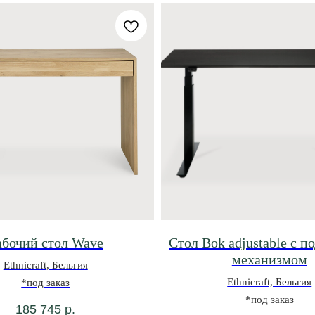
абочий стол Wave
Стол Bok adjustable с 
механизмом
Ethnicraft, Бельгия
Ethnicraft, Бельгия
*под заказ
*под заказ
185 745
р.