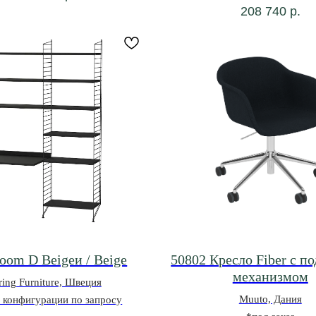
208 740
р.
room D Beigeи / Beige
50802 Кресло Fiber с 
механизмом
ring Furniture, Швеция
Muuto, Дания
 конфигурации по запросу