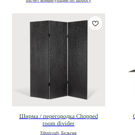
расчет конфигурации по запросу
Ширма / перегородка Chopped
room divider
Ethnicraft, Бельгия