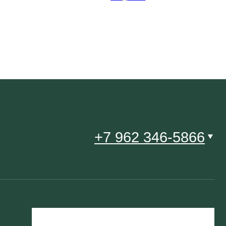
+7 962 346-5866
Будьте в курсе всех новинок
и спец. предложений
Подписаться