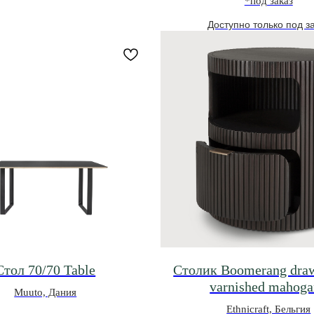
*под заказ
Стол 70/70 Table
Столик Boomerang drawe
varnished mahog
Muuto, Дания
Ethnicraft, Бельгия