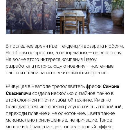
В последнее время идет тенденция возврата к обоям.
Но обоям не простым, а панорамным — на всю стену.
На волне этого интереса компания Lissoy
разработала потрясающую новинку - настенные
панно из ткани на основе итальянских фресок.
Симона
Живущая в Неаполе преподаватель фрески
Скасиапичи
создала несколько дизайнов панно в
этой сложной и почти забытой технике. Именно
благодаря технике фрески рисунок очень спокойный,
переходы плавные и не однотонные. Цвета также
максимально приглушенные, не кричащие. Такое
мягкое изображение дает определенный эффект