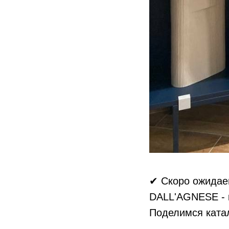
✔ Скоро ожидаем
DALL'AGNESE - к
Поделимся ката