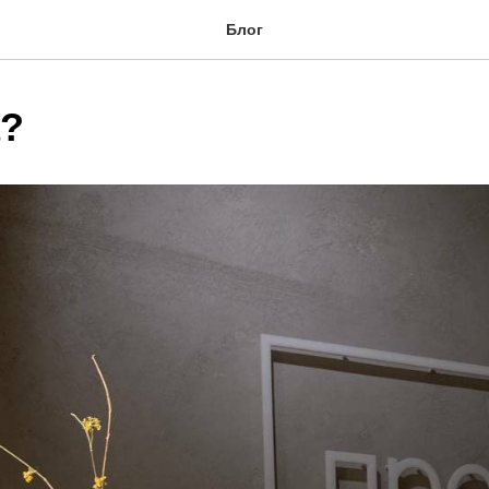
Блог
а?