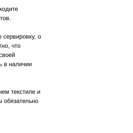
ходите
етов.
 сервировку, о
но, что
 своей
ь в наличии
ем текстиле и
ы обязательно