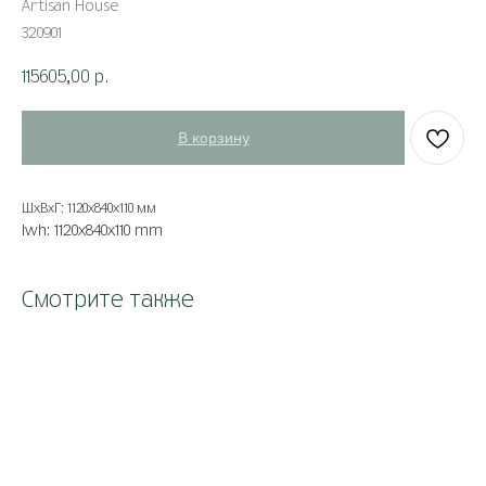
Artisan House
320901
115605,00
р.
В корзину
ШxВxГ: 1120x840x110 мм
lwh: 1120x840x110 mm
Смотрите также