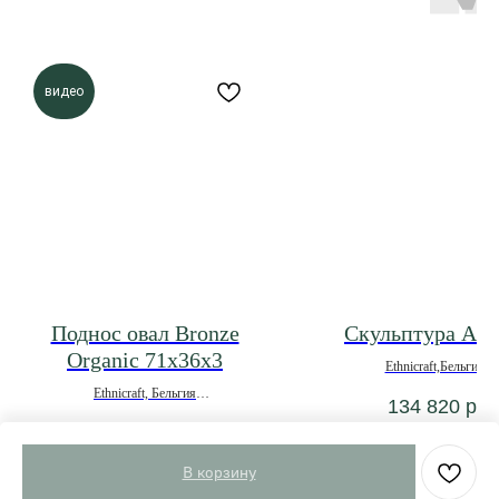
видео
Поднос овал Bronze
Скульптура Arc
Organic 71х36х3
Ethnicraft,Бельгия
Ethnicraft, Бельгия
134 820
р.
19 845
р.
В корзину