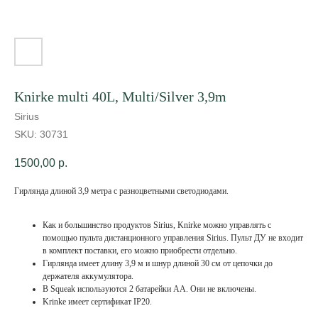
Knirke multi 40L, Multi/Silver 3,9m
Sirius
SKU:
30731
1500,00
р.
Гирлянда длиной 3,9 метра с разноцветными светодиодами.
Как и большинство продуктов Sirius, Knirke можно управлять с
помощью пульта дистанционного управления Sirius. Пульт ДУ не входит
в комплект поставки, его можно приобрести отдельно.
Гирлянда имеет длину 3,9 м и шнур длиной 30 см от цепочки до
держателя аккумулятора.
В Squeak используются 2 батарейки АА. Они не включены.
Krinke имеет сертификат IP20.