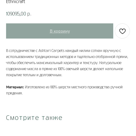
Ethnicraft
109095,00
р.
В корзину
В сотрудничестве с Ashtari Carpets каждый килим соткан вручную с
использованием традиционных методов и тщательно отобранной пряжи,
чтобы обеспечить максимальный характер и текстуру. Натуральное
содержание масла в пряже из 100% овечьей шерсти делает напольное
покрытие теплым и долговечным.
Материал:
Изготовлено из 100% шерсти местного производства ручной
прядения.
Смотрите также