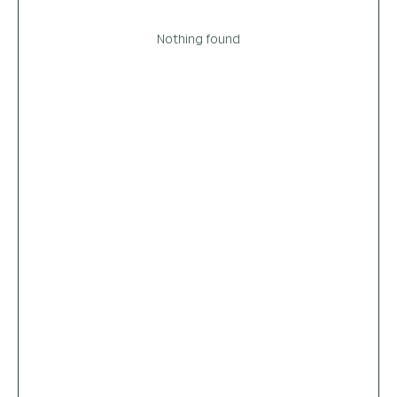
Nothing found
+7 962 346-5866
Будьте в курсе всех новинок