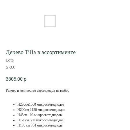
Дерево Tilia в ассортименте
Lotti
SKU:
3805,00
р.
Размер и количество светодиодов на выбор
H230см1560 микросветодиодов
H200см 1120 микросветодиодов
H45см 108 микросветодиодов
H120см 336 микросветодиодов
H170 см 784 микросветодиода