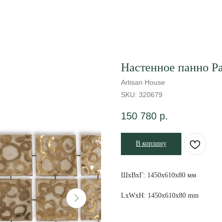
Настенное панно Pa
Artisan House
SKU:
320679
150 780
р.
В корзину
ШxВxГ: 1450x610x80 мм
LxWxH: 1450x610x80 mm