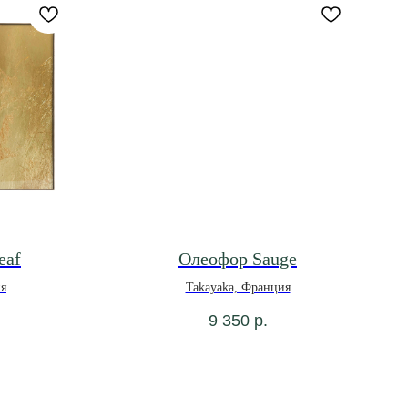
eaf
Олеофор Sauge
ия
Takayaka, Франция
9 350
р.