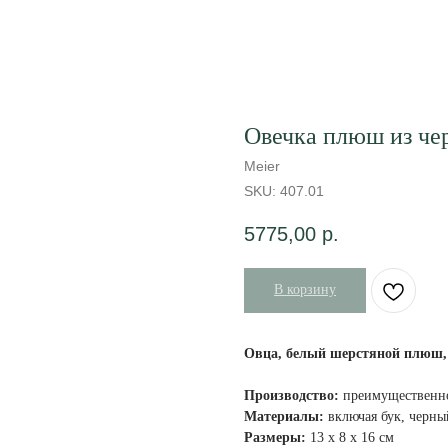
Овечка плюш из чер
Meier
SKU:
407.01
5775,00
р.
В корзину
Овца, белый шерстяной плюш,
Производство:
преимущественно
Материалы:
включая бук, черн
Размеры:
13 x 8 x 16 см