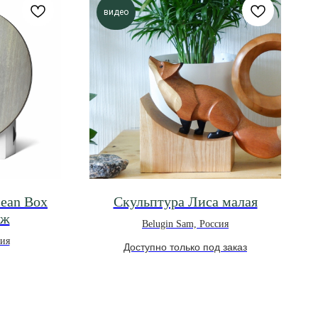
видео
ean Box
Скульптура Лиса малая
аж
Belugin Sam, Россия
ния