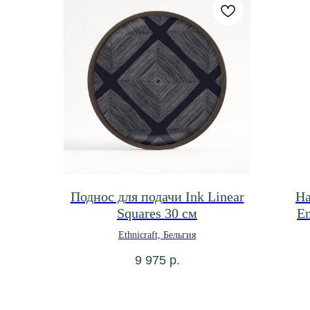
Поднос для подачи Ink Linear
На
Squares 30 см
En
Ethnicraft, Бельгия
9 975
р.