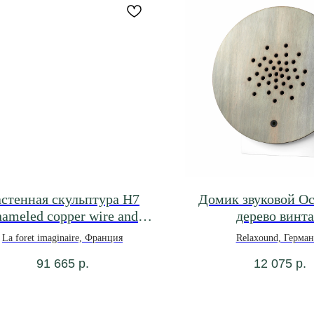
стенная скульптура H7
Домик звуковой Oc
ameled copper wire and
дерево винт
pink/white pebble
La foret imaginaire, Франция
Relaxound, Герма
91 665
р.
12 075
р.