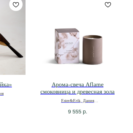
ойка»
Арома-свеча Aflame
смоковница и древесная зола
ия
Ester&Erik, Дания
9 555
р.