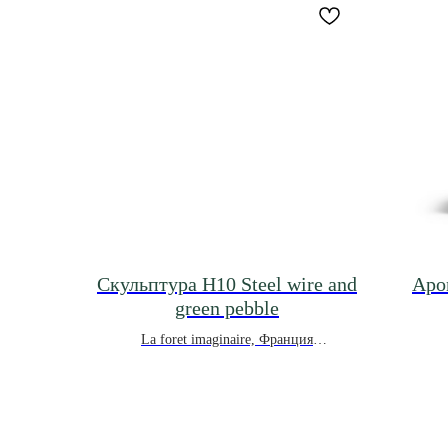
Скульптура H10 Steel wire and
Аро
green pebble
La foret imaginaire, Франция
*под заказ