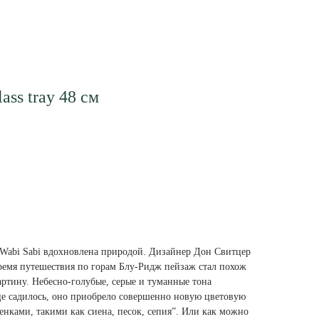
ass tray 48 см
Wabi Sabi вдохновлена природой. Дизайнер Дон Свитцер
время путешествия по горам Блу-Ридж пейзаж стал похож
ртину. Небесно-голубые, серые и туманные тона
це садилось, оно приобрело совершенно новую цветовую
енками, такими как сиена, песок, сепия”. Или как можно