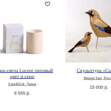
ма-свеча Lucent липовый
Скульптура «С
цвет и сено
Belugin Sam, Росс
Ester&Erik, Дания
15 000
р.
9 555
р.