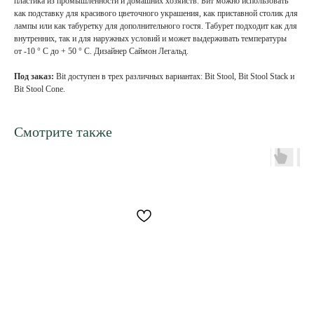
пластика из промышленности и домашних хозяйств. Бит можно использовать
как подставку для красивого цветочного украшения, как приставной столик для
лампы или как табуретку для дополнительного гостя. Табурет подходит как для
внутренних, так и для наружных условий и может выдерживать температуры
от -10 ° C до + 50 ° C. Дизайнер Саймон Легальд.
Под заказ:
Bit доступен в трех различных вариантах: Bit Stool, Bit Stool Stack и
Bit Stool Cone.
Смотрите также