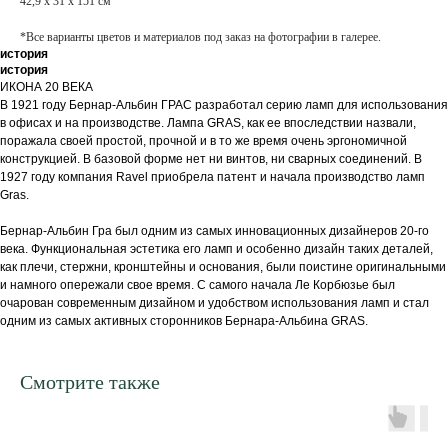
42,9 x 31 x 151 см
*Все варианты цветов и материалов под заказ на фотографии в галерее.
история
история
ИКОНА 20 ВЕКА
В 1921 году Бернар-Альбин ГРАС разработал серию ламп для использования
в офисах и на производстве. Лампа GRAS, как ее впоследствии назвали,
поражала своей простой, прочной и в то же время очень эргономичной
конструкцией. В базовой форме нет ни винтов, ни сварных соединений. В
1927 году компания Ravel приобрела патент и начала производство ламп
Gras.
Бернар-Альбин Гра был одним из самых инновационных дизайнеров 20-го
века. Функциональная эстетика его ламп и особенно дизайн таких деталей,
как плечи, стержни, кронштейны и основания, были поистине оригинальными
и намного опережали свое время. С самого начала Ле Корбюзье был
очарован современным дизайном и удобством использования ламп и стал
одним из самых активных сторонников Бернара-Альбина GRAS.
Смотрите также