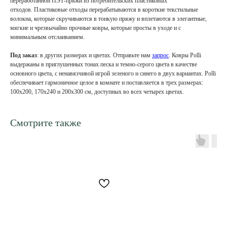
переработанной ПЭТ-пряжи из потребительских пластиковых
отходов. Пластиковые отходы перерабатываются в короткие текстильные
волокна, которые скручиваются в тонкую пряжу и вплетаются в элегантные,
мягкие и чрезвычайно прочные ковры, которые просты в уходе и с
минимальным отслаиванием.
Под заказ
: в других размерах и цветах. Отправьте нам
запрос
. Ковры Polli
выдержаны в приглушенных тонах песка и темно-серого цвета в качестве
основного цвета, с ненавязчивой игрой зеленого и синего в двух вариантах. Polli
обеспечивает гармоничное целое в комнате и поставляется в трех размерах:
100x200, 170x240 и 200x300 см, доступных во всех четырех цветах.
Смотрите также