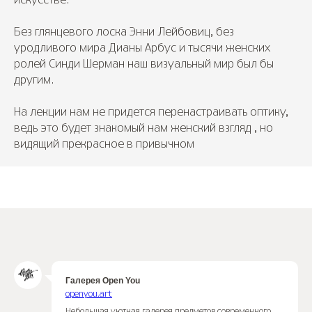
искусстве.
Без глянцевого лоска Энни Лейбовиц, без
уродливого мира Дианы Арбус и тысячи женских
ролей Синди Шерман наш визуальный мир был бы
другим.
На лекции нам не придется перенастраивать оптику,
ведь это будет знакомый нам женский взгляд , но
видящий прекрасное в привычном
Галерея Open You
openyou.art
Небольшая уютная галерея предметов современного