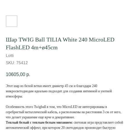
Шар TWIG Ball TILIA White 240 MicroLED
FlashLED 4m+ø45cm
Lotti
SKU:
75412
10605,00
р.
Этот шар из белой ветки имеет диаметр 45 см и благодаря 240
микросветодиодам идеально подходит для создания интимной и уютной
атмосферы.
Особенность этого Twigball в том, что MicroLED не интегрированы в
серебристый металлический кабель, а расположены на расстоянии 3 см от него,
что делает украшение еще ярче и декоративнее.
Теплый белый с теплым белым миганием:
световая игра представляет собой
автоматический эффект, при котором 20 светодиодов производят быструю