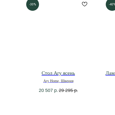
-30%
-40
Стол Ary ясень
Ламп
Ary Home, Швеция
20 507
р.
29 295
р.