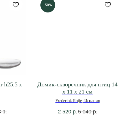
-50%
r h25,5 x
Домик-скворечник для птиц 14
x 11 x 21 см
я
Frederiok Roije, Испания
3
р.
2 520
р.
5 040
р.