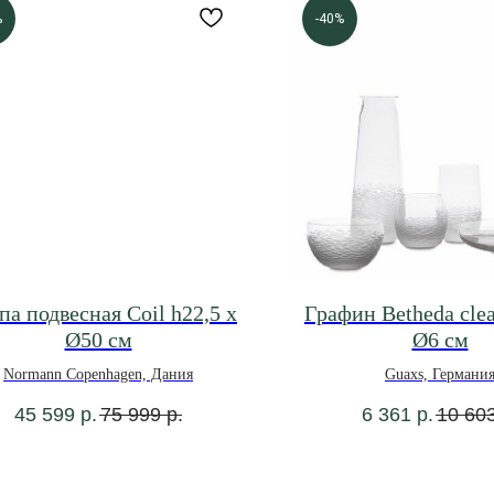
%
-40%
а подвесная Coil h22,5 х
Графин Betheda clea
Ø50 см
Ø6 см
Normann Copenhagen, Дания
Guaxs, Германи
45 599
р.
75 999
р.
6 361
р.
10 60