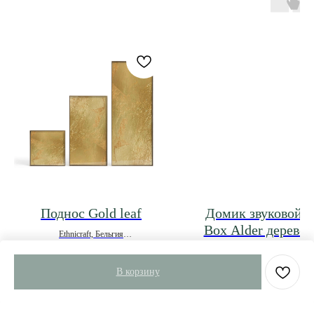
Поднос Gold leaf
Домик звуковой 
Box Alder дерево 
Ethnicraft, Бельгия
Relaxound, Германия
12 285
р.
В корзину
12 075
р.