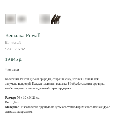
Вешалка Pi wall
Ethnicraft
SKU:
29782
19 845
р.
*под заказ
Коллекция PI чтит дизайн природы, сохраняя силу, изгибы и линии, как
задумано природой. Каждая настенная вешалка PI обрабатывается вручную,
чтобы сохранить индивидуальный характер дерева.
Размер:
70 х 10 х Н 21 см
Вес:
0,6 кг
Материал:
Изготовлено вручную из цельного темно-коричневого палисандра с
лаковым покрытием.