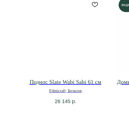
вид
Поднос Slate Wabi Sabi 61 см
Доми
Ethnicraft, Бельгия
*под заказ
26 145
р.