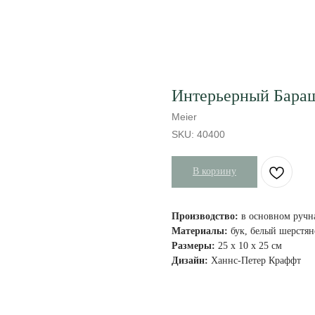
Интерьерный Бараш
Meier
SKU:
40400
В корзину
Производство:
в основном ручн
Материалы:
бук, белый шерстя
Размеры:
25 x 10 x 25 см
Дизайн:
Ханнс-Петер Краффт