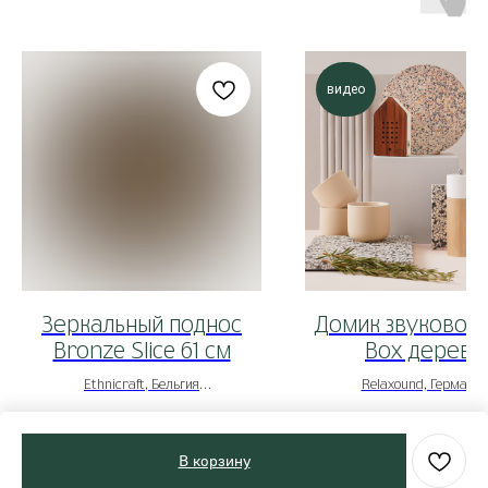
видео
Зеркальный поднос
Домик звуковой 
Bronze Slice 61 см
Box дерево
Ethnicraft, Бельгия
Relaxound, Германи
*под заказ
*под заказ
26 145
р.
В корзину