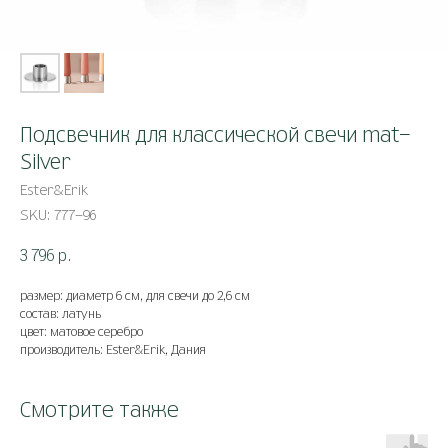
Подсвечник для классической свечи mat-
Silver
Ester&Erik
SKU:
777-96
3 796
р.
размер: диаметр 6 см, для свечи до 2,6 см
состав: латунь
цвет: матовое серебро
производитель: Ester&Erik, Дания
Смотрите также