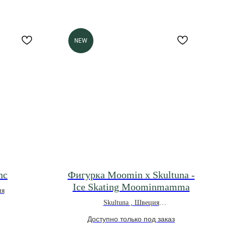
NEW
nc
Фигурка Moomin x Skultuna -
Ice Skating Moominmamma
ия
Skultuna , Швеция
*Под заказ