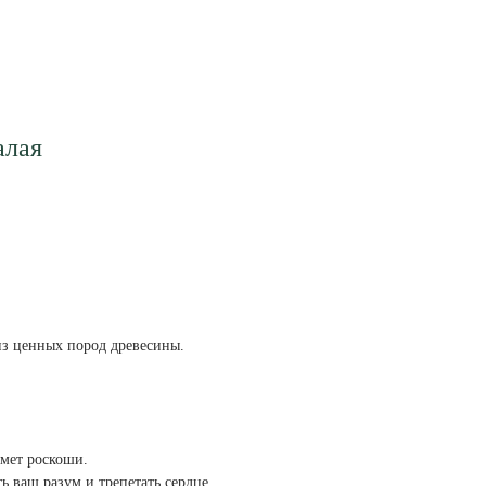
алая
из ценных пород древесины.
дмет роскоши.
 ваш разум и трепетать сердце.