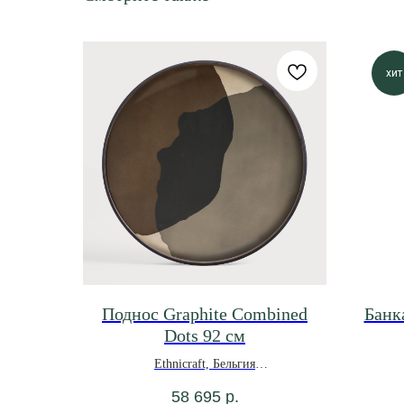
хит
Поднос Graphite Combined
Банк
Dots 92 см
Ethnicraft, Бельгия
*под заказ
58 695
р.