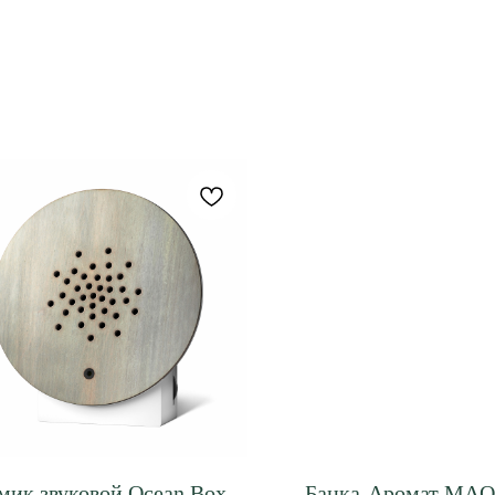
мик звуковой Ocean Box
Банка-Аромат MAQ