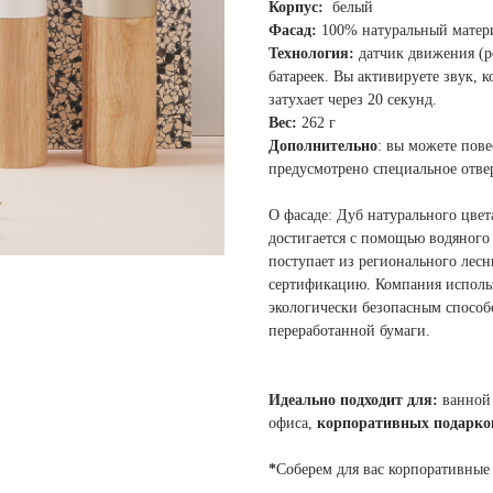
Корпус:
белый
Фасад:
100% натуральный матери
Технология:
датчик движения (ре
батареек. Вы активируете звук, 
затухает через 20 секунд.
Вес:
262 г
Дополнительно
: вы можете пове
предусмотрено специальное отве
О фасаде: Дуб натурального цвет
достигается с помощью водяного
поступает из регионального лесн
сертификацию. Компания использ
экологически безопасным способо
переработанной бумаги.
Идеально подходит для:
ванной 
офиса,
корпоративных подарко
*
Соберем для вас корпоративные