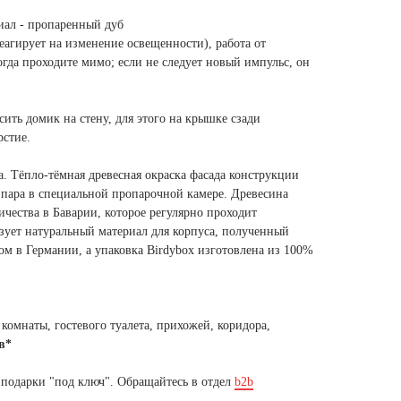
ал - пропаренный дуб
агирует на изменение освещенности), работа от
когда проходите мимо; если не следует новый импульс, он
сить домик на стену, для этого на крышке сзади
рстие.
а. Тёпло-тёмная древесная окраска фасада конструкции
 пара в специальной пропарочной камере. Древесина
ичества в Баварии, которое регулярно проходит
ует натуральный материал для корпуса, полученный
м в Германии, а упаковка Birdybox изготовлена ​​из 100%
комнаты, гостевого туалета, прихожей, коридора,
в*
 подарки "под ключ". Обращайтесь в отдел
b2b