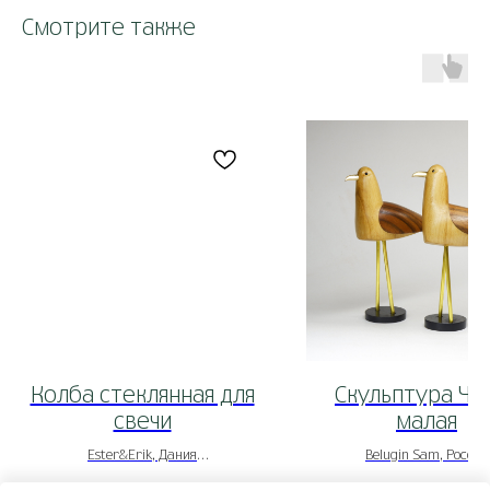
Смотрите также
Колба стеклянная для
Скульптура Ча
свечи
малая
Ester&Erik, Дания
Belugin Sam, Россия