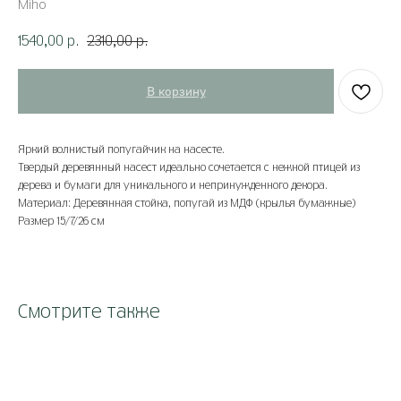
Miho
1540,00
2310,00
р.
р.
В корзину
Яркий волнистый попугайчик на насесте.
Твердый деревянный насест идеально сочетается с нежной птицей из
дерева и бумаги для уникального и непринужденного декора.
Материал: Деревянная стойка, попугай из МДФ (крылья бумажные)
Размер 15/7/26 см
Смотрите также