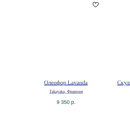
Олеофор Lavanda
Скул
Takayaka, Франция
9 350
р.