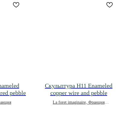
nameled
Скульптура H11 Enameled
 red pebble
copper wire and pebble
Франция
La foret imaginaire, Франция
*под заказ