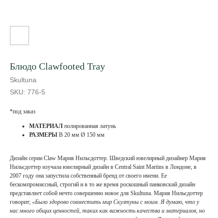
Блюдо Clawfooted Tray
Skultuna
SKU:
776-5
*под заказ
МАТЕРИАЛ
полированная латунь
РАЗМЕРЫ
В 20 мм Ø 150 мм
Дизайн серии Claw Мария Нильсдоттер. Шведский ювелирный дизайнер Мария
Нильсдоттер изучала ювелирный дизайн в Central Saint Martins в Лондоне, в
2007 году она запустила собственный бренд от своего имени. Ее
бескомпромиссный, строгий и в то же время роскошный панковский дизайн
представляет собой нечто совершенно новое для Skultuna. Мария Нильсдоттер
говорит;
«Было здорово совместить мир Скултуны с моим. Я думаю, что у
нас много общих ценностей, таких как важность качества и материалов, но