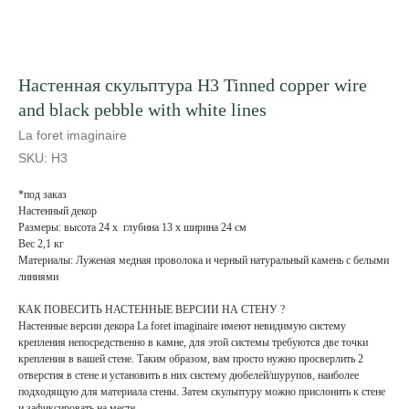
Настенная скульптура H3 Tinned copper wire
and black pebble with white lines
La foret imaginaire
SKU:
H3
*под заказ
Настенный декор
Размеры: высота 24 x глубина 13 x ширина 24 см
Вес 2,1 кг
Материалы: Луженая медная проволока и черный натуральный камень с белыми
линиями
КАК ПОВЕСИТЬ НАСТЕННЫЕ ВЕРСИИ НА СТЕНУ ?
Настенные версии декора La foret imaginaire имеют невидимую систему
крепления непосредственно в камне, для этой системы требуются две точки
крепления в вашей стене. Таким образом, вам просто нужно просверлить 2
отверстия в стене и установить в них систему дюбелей/шурупов, наиболее
подходящую для материала стены. Затем скульптуру можно прислонить к стене
и зафиксировать на месте.