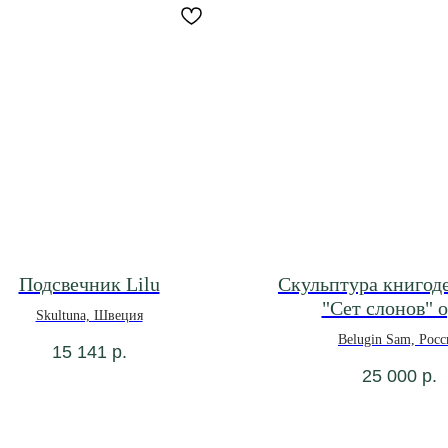
Подсвечник Lilu
Скульптура книгод
"Сет слонов" 
Skultuna, Швеция
Belugin Sam, Росс
15 141
р.
25 000
р.