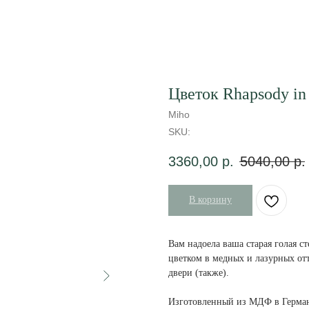
Цветок Rhapsody in
Miho
SKU:
3360,00
р.
5040,00
р.
В корзину
Вам надоела ваша старая голая с
цветком в медных и лазурных отт
двери (также).
Изготовленный из МДФ в Германи