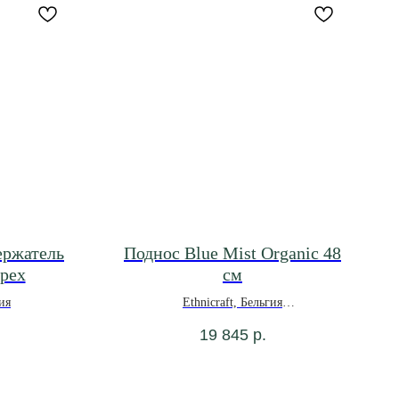
ержатель
Поднос Blue Mist Organic 48
орех
см
ия
Ethnicraft, Бельгия
19 845
р.