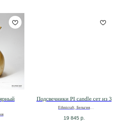
лярный
Подсвечники PI candle сет из 3
Ethnicraft, Бельгия
ия
19 845
р.