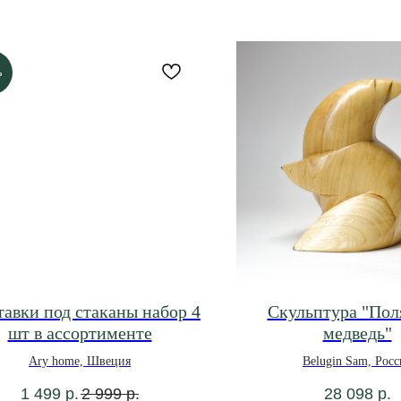
%
тавки под стаканы набор 4
Скульптура "По
шт в ассортименте
медведь"
Ary home, Швеция
Belugin Sam, Росс
1 499
р.
2 999
р.
28 098
р.