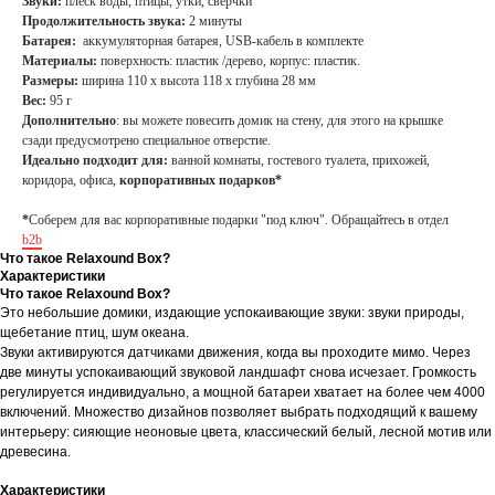
Звуки:
плеск воды, птицы, утки, сверчки
Продолжительность звука:
2 минуты
Батарея:
аккумуляторная батарея, USB-кабель в комплекте
Материалы:
поверхность: пластик /дерево, корпус: пластик.
Размеры:
ширина 110 х высота 118 х глубина 28 мм
Вес:
95 г
Дополнительно
: вы можете повесить домик на стену, для этого на крышке
сзади предусмотрено специальное отверстие.
Идеально подходит для:
ванной комнаты, гостевого туалета, прихожей,
коридора, офиса,
корпоративных подарков*
*
Соберем для вас корпоративные подарки "под ключ". Обращайтесь в отдел
b2b
Что такое Relaxound Box?
Характеристики
Что такое Relaxound Box?
Это небольшие домики, издающие успокаивающие звуки: звуки природы,
щебетание птиц, шум океана.
Звуки активируются датчиками движения, когда вы проходите мимо. Через
две минуты успокаивающий звуковой ландшафт снова исчезает. Громкость
регулируется индивидуально, а мощной батареи хватает на более чем 4000
включений. Множество дизайнов позволяет выбрать подходящий к вашему
интерьеру: сияющие неоновые цвета, классический белый, лесной мотив или
древесина.
Характеристики