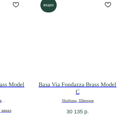
видео
rass Model
Ваза Via Fondazza Brass Model
C
я
Skultuna, Швеция
30 135
р.