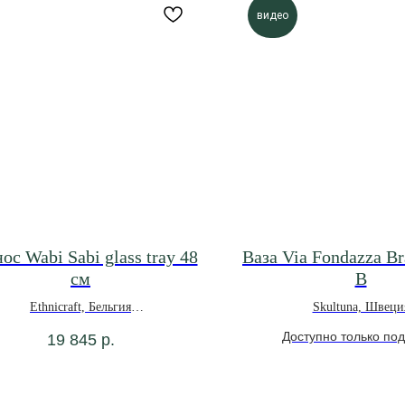
видео
ос Wabi Sabi glass tray 48
Ваза Via Fondazza B
см
B
Ethnicraft, Бельгия
Skultuna, Швеци
*под заказ
19 845
р.