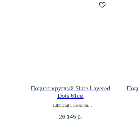
Поднос круглый Slate Layered
Подн
Dots 61см
Ethnicraft, Бельгия
*под заказ
26 145
р.