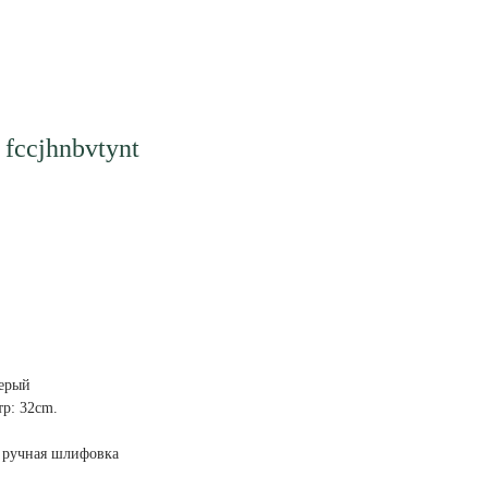
 fccjhnbvtynt
серый
р: 32cm.
ручная шлифовка