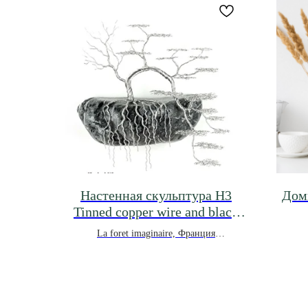
Настенная скульптура H3
Доми
Tinned copper wire and black
pebble with white lines
La foret imaginaire, Франция
*под заказ