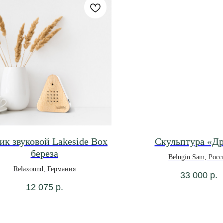
к звуковой Lakeside Box
Скульптура «Д
береза
Belugin Sam, Росс
Relaxound, Германия
33 000
р.
12 075
р.