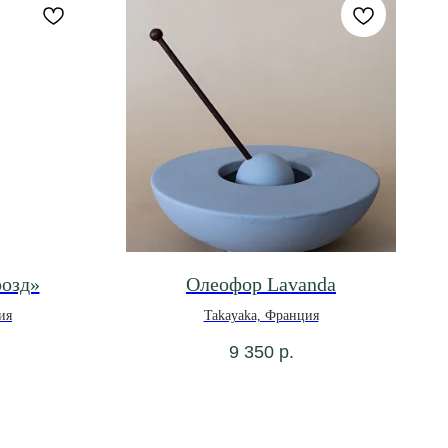
розд»
Олеофор Lavanda
ия
Takayaka, Франция
9 350
р.