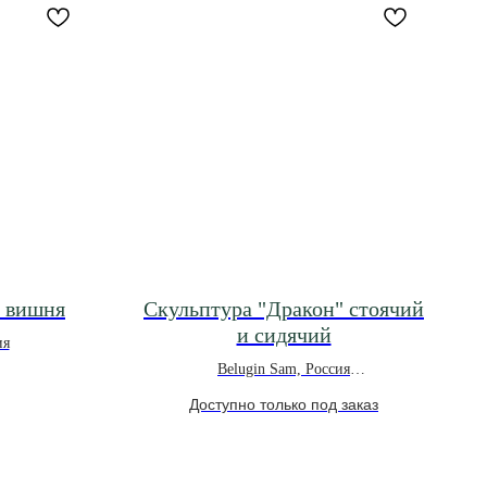
т вишня
Скульптура "Дракон" стоячий
и сидячий
ия
Belugin Sam, Россия
*под заказ