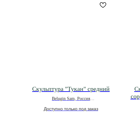
Скульптура "Тукан" средний
С
cop
Belugin Sam, Россия
*под заказ