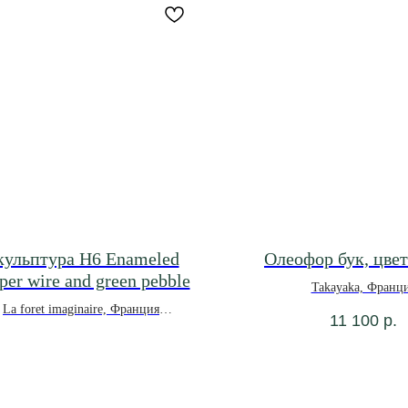
кульптура H6 Enameled
Олеофор бук, цве
per wire and green pebble
Takayaka, Франц
La foret imaginaire, Франция
11 100
р.
*под заказ